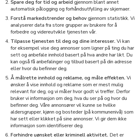
Spare deg for tid og arbeid
gjennom blant annet
automatisk pålogging og forhåndsutfylling av skjemaer.
Forstå markedstrender og behov
gjennom statistikk. Vi
analyserer data fra store grupper av brukere for å
forbedre og videreutvikle tjenesten vår.
Tilpasse tjenesten til deg og dine interesser.
Vi kan
for eksempel vise deg annonser som ligner på ting du har
sett og anbefale innhold basert på hva andre har likt. Du
kan også få anbefalinger og tilbud basert på din adresse
eller hvor du befinner deg.
Å målrette innhold og reklame, og måle effekten.
Vi
ønsker å vise innhold og reklame som er mest mulig
relevant for deg, og vi måler hvor godt vi treffer. Derfor
bruker vi informasjon om deg, hva du ser på og hvor du
befinner deg. Våre annonsører vil kunne se hvilke
aldersgrupper, kjønn og bosteder (på kommunenivå) som
har sett eller klikket på sine annonser. Vi gir dem ikke
informasjon som identifiserer deg.
Forhindre uønsket eller kriminell aktivitet.
Det er